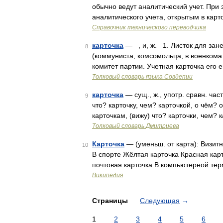
обычно ведут аналитический учет. При 
аналитического учета, открытым в кар
Справочник технического переводчика
карточка
— , и, ж. 1. Листок для зане
8
(коммуниста, комсомольца, в военкома
комитет партии. Учетная карточка его 
Толковый словарь языка Совдепии
карточка
— сущ., ж., употр. сравн. час
9
что? карточку, чем? карточкой, о чём? о
карточкам, (вижу) что? карточки, чем?
Толковый словарь Дмитриева
Карточка
— (уменьш. от карта): Визит
10
В спорте Жёлтая карточка Красная кар
почтовая карточка В компьютерной тер
Википедия
Страницы
Следующая
→
1
2
3
4
5
6