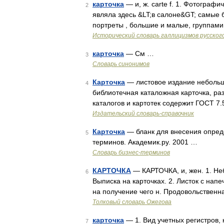
карточка
— и, ж. carte f. 1. Фотограф
2
являла здесь &LT;в салоне&GT; самые 
портреты , большие и малые, группами
Исторический словарь галлицизмов русског
карточка
— См …
3
Словарь синонимов
Карточка
— листовое издание небольшо
4
библиотечная каталожная карточка, раз
каталогов и картотек содержит ГОСТ 7.
Издательский словарь-справочник
Карточка
— бланк для внесения опред
5
терминов. Академик.ру. 2001 …
Словарь бизнес-терминов
КАРТОЧКА
— КАРТОЧКА, и, жен. 1. Не
6
Выписка на карточках. 2. Листок с напе
на получение чего н. Продовольственна
Толковый словарь Ожегова
карточка
— 1. Вид учетных регистров,
7