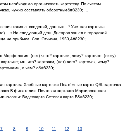
этом необходимо организовать картотеку. По счетам
точках, нужно составлять оборотные&#8230; …
сения каких л. сведений, данных. * Учетная карточка
те). ◘ На следующий день Днепров зашел в городской
еще не прибыла. Сов. Отчизна, 1950,&#8230; …
то Морфология: (нет) чего? карточки, чему? карточке, (вижу)
 карточке; мн. что? карточки, (нет) чего? карточек, чему?
 карточками, о чём? о&#8230; …
ная карточка Хлебные карточки Платёжные карты QSL карточка
точка В филателии: Почтовая карточка Маркированная
минологии: Видеокарта Сетевая карта В&#8230; …
7
8
9
10
11
12
13