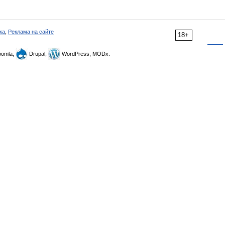
ка
,
Реклама на сайте
18+
omla,
Drupal,
WordPress, MODx.