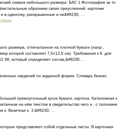
ический снимок небольшого размера. БАС 1.Фотография за то
блистательные образчики своих преуспеяний: карточки
 и в одиночку, раскрашенные и не&#8230; …
о языка
го размера, отпечатанное на плотной бумаге (напр.,
мер которой составляет 7,5×12,5 см). Требования к К. для
51 98, который определяет состав,&#8230; …
еленных сведений по заданной форме. Словарь бизнес
большой прямоугольный кусок бумаги, картона. Каталожная к.
чатанным на нём текстом в свидетельство чего н., с талонами
я к. Визитная к. 3.&#8230; …
 которые представляют собой отдельные листы. В карточках